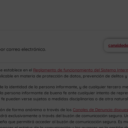
canaldede
or correo electrónico.
se establece en el
Reglamento de funcionamiento del Sistema Inter
icable en materia de protección de datos, prevención de delitos y
 de la identidad de la persona informante, y de cualquier tercero 
 la persona informante de buena fe ante cualquier intento de repres
 fe pueden verse sujetas a medidas disciplinarias o de otra natural
ción de forma anónima a través de los
Canales de Denuncia dispues
rá exclusivamente a través del buzón de comunicación segura. Una
seña que permitirá acceder al buzón de comunicación segura. Es mu
nocer el estatus de la comunicación y los avances en la gestión de