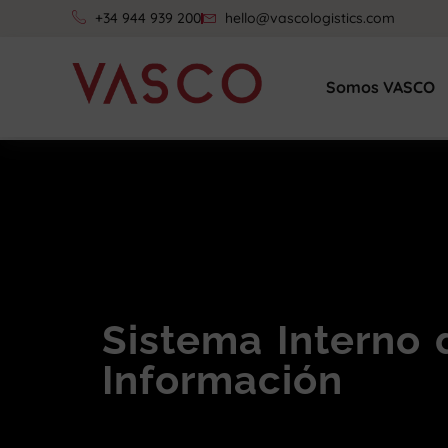
+34 944 939 200
hello@vascologistics.com
Somos VASCO
Sistema Interno 
Información