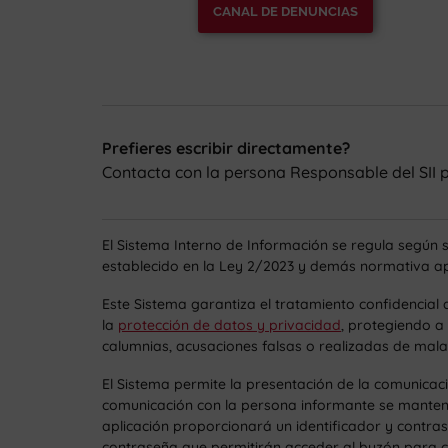
CANAL DE DENUNCIAS
Prefieres escribir directamente?
Contacta con la persona Responsable del SII p
El Sistema Interno de Información se regula según 
establecido en la Ley 2/2023 y demás normativa apl
Este Sistema garantiza el tratamiento confidencial
la
protección de datos y privacidad
, protegiendo a
calumnias, acusaciones falsas o realizadas de mala
El Sistema permite la presentación de la comunica
comunicación con la persona informante se mantend
aplicación proporcionará un identificador y contra
contraseña que permitirán acceder al buzón para co