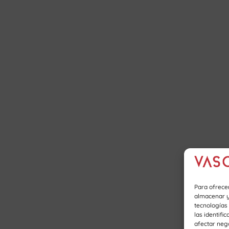
Para ofrece
almacenar y/
tecnologías
las identifi
afectar nega