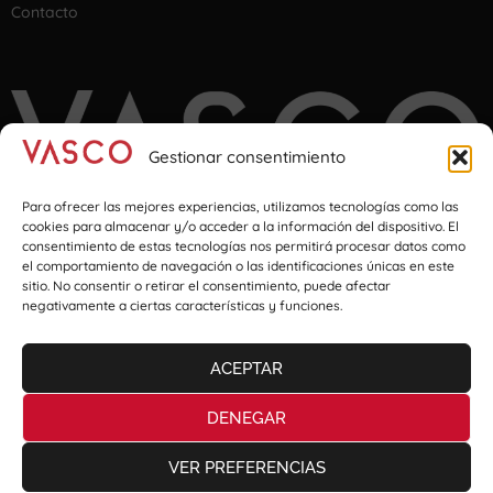
Contacto
Gestionar consentimiento
Para ofrecer las mejores experiencias, utilizamos tecnologías como las
cookies para almacenar y/o acceder a la información del dispositivo. El
consentimiento de estas tecnologías nos permitirá procesar datos como
el comportamiento de navegación o las identificaciones únicas en este
Imagination at transport & logistics
sitio. No consentir o retirar el consentimiento, puede afectar
negativamente a ciertas características y funciones.
Iparragirre Etorbidea 59 | 48980 Bizkaia
ACEPTAR
Política de privacidad
Política de cookies
DENEGAR
Seguridad de la información
VER PREFERENCIAS