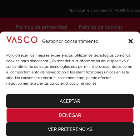
Iparragirre Etorbidea 59 | 48980 Bizkaia
Política de privacidad
Política de cookies
Seguridad de la información
Gestionar consentimiento
Para ofrecer las mejores experiencias, utilizamos tecnologías como las
COPYRIGHT © 2026 VASCO GROUP
cookies para almacenar y/o acceder a la información del dispositivo. El
consentimiento de estas tecnologías nos permitirá procesar datos como
el comportamiento de navegación o las identificaciones únicas en este
sitio. No consentir o retirar el consentimiento, puede afectar
negativamente a ciertas características y funciones.
ACEPTAR
DENEGAR
VER PREFERENCIAS