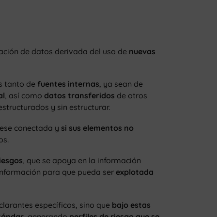
lación de datos derivada del uso de
nuevas
s tanto de
fuentes internas
, ya sean de
al
, así como
datos transferidos
de otros
tructurados y sin estructurar.
viese conectada y
si sus elementos no
os.
iesgos
, que se apoya en la información
r información para que pueda ser
explotada
clarantes específicos, sino que
bajo estas
stándar
, generando
perfiles de riesgo que se