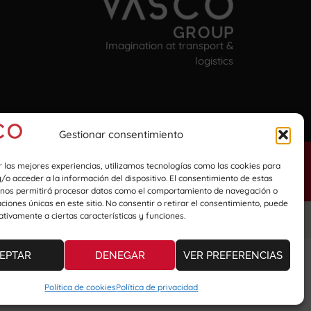
Imagination at transport &
logistics
Iparragirre Etorbidea 59 | 48980 Bizkaia
Gestionar consentimiento
r las mejores experiencias, utilizamos tecnologías como las cookies para
 información
o acceder a la información del dispositivo. El consentimiento de estas
 nos permitirá procesar datos como el comportamiento de navegación o
caciones únicas en este sitio. No consentir o retirar el consentimiento, puede
tivamente a ciertas características y funciones.
EPTAR
DENEGAR
VER PREFERENCIAS
Política de cookies
Política de privacidad