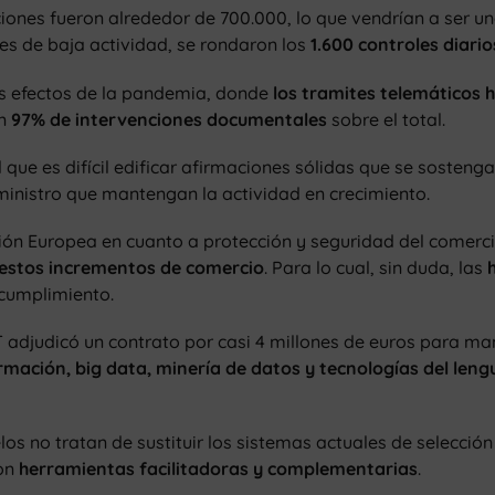
nciones fueron alrededor de 700.000, lo que vendrían a ser u
es de baja actividad, se rondaron los
1.600 controles diario
los efectos de la pandemia, donde
los tramites telemáticos h
un
97% de intervenciones documentales
sobre el total.
 que es difícil edificar afirmaciones sólidas que se sosteng
inistro que mantengan la actividad en crecimiento.
ión Europea en cuanto a protección y seguridad del comerci
e estos incrementos de comercio
. Para lo cual, sin duda, las
cumplimiento.
AT adjudicó un contrato por casi 4 millones de euros para ma
ormación, big data, minería de datos y tecnologías del leng
os no tratan de sustituir los sistemas actuales de selecci
son
herramientas facilitadoras y complementarias
.