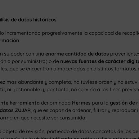
lisis de datos históricos
a ido incrementando progresivamente la capacidad de recopi
ormación
.
 en su poder con una
enorme cantidad de datos
proveniente
ión o por suministro) o de
nuevas fuentes de carácter digit
es, que se encuentran almacenados en distintos formatos es
vez más abundante y completa, no tuviese orden y no estu
il,
ni gestionable y, por tanto, no serviría a los fines previst
nte herramienta
denominada
Hermes
para la
gestión de r
e datos ZUJAR
, que es capaz de ordenar, filtrar y reproduci
 forma en que necesite ser consumida.
s objeto de revisión, partiendo de datos concretos de los de
a través de la
visión tipificada de ratios y desviaciones e