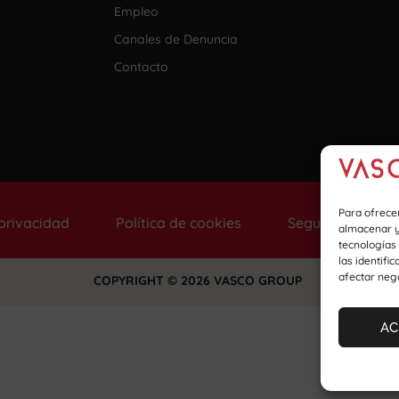
Empleo
Canales de Denuncia
Contacto
Para ofrece
 privacidad
Política de cookies
Seguridad de la
almacenar y/
tecnologías
las identifi
afectar nega
COPYRIGHT © 2026 VASCO GROUP
AC