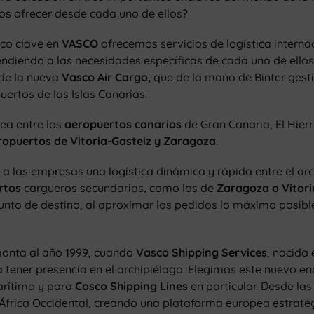
s ofrecer desde cada uno de ellos?
ico clave en
VASCO
ofrecemos servicios de logística internac
ndiendo a las necesidades específicas de cada uno de ello
de la nueva
Vasco Air Cargo,
que de la mano de Binter gest
ertos de las Islas Canarias.
ea entre los
aeropuertos canarios
de Gran Canaria, El Hierr
ropuertos de Vitoria-Gasteiz y Zaragoza
.
 las empresas una logística dinámica y rápida entre el arch
rtos
cargueros secundarios, como los de
Zaragoza o Vitori
unto de destino, al aproximar los pedidos lo máximo posible 
emonta al año 1999, cuando
Vasco Shipping Services
, nacida
 tener presencia en el archipiélago. Elegimos este nuevo en
arítimo y para
Cosco Shipping Lines
en particular. Desde las
África Occidental, creando una plataforma europea estraté