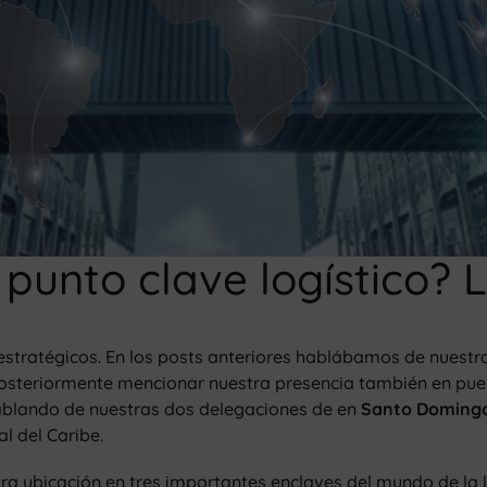
punto clave logístico? L
tratégicos. En los posts anteriores hablábamos de nuestro 
posteriormente mencionar nuestra presencia también en pue
hablando de nuestras dos delegaciones de en
Santo Domingo
l del Caribe.
a ubicación en tres importantes enclaves del mundo de la l