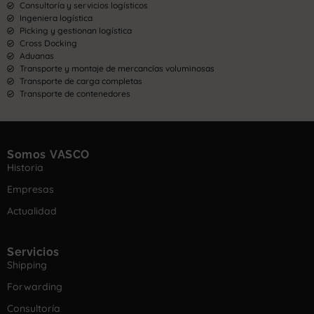
Consultoría y servicios logísticos
Ingeniera logística
Picking y gestionan logística
Cross Docking
Aduanas
Transporte y montaje de mercancías voluminosas
Transporte de carga completas
Transporte de contenedores
Somos VASCO
Historia
Empresas
Actualidad
Servicios
Shipping
Forwarding
Consultoría