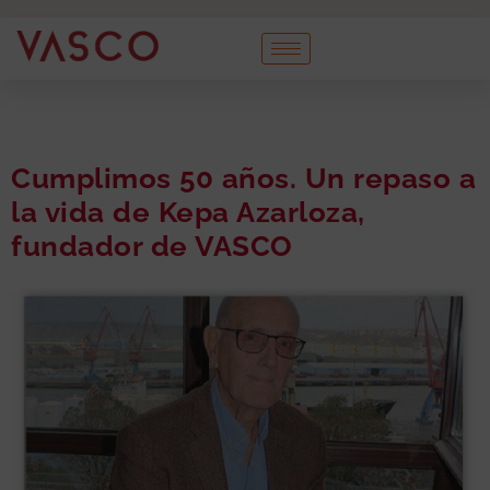
Cumplimos 50 años. Un repaso a
la vida de Kepa Azarloza,
fundador de VASCO