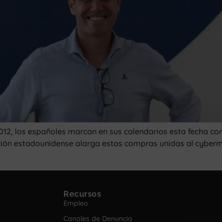
2012, los españoles marcan en sus calendarios esta fecha c
ión estadounidense alarga estas compras unidas al cybermo
Recursos
Empleo
Canales de Denuncia