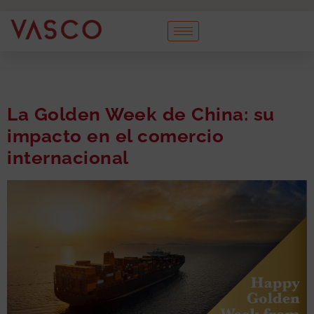
La Golden Week de China: su
impacto en el comercio
internacional