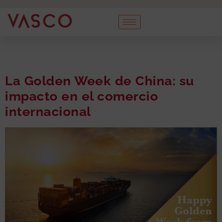
La Golden Week de China: su
impacto en el comercio
internacional