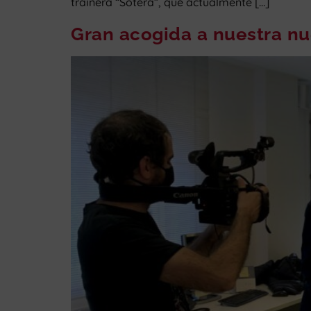
trainera “Sotera”, que actualmente […]
Gran acogida a nuestra n