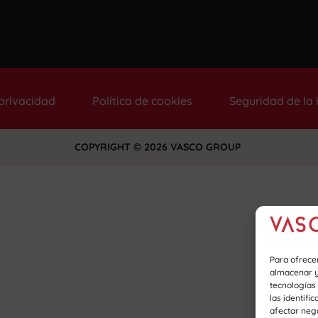
 privacidad
Política de cookies
Seguridad de la
COPYRIGHT © 2026 VASCO GROUP
Para ofrece
almacenar y/
tecnologías
las identifi
afectar nega