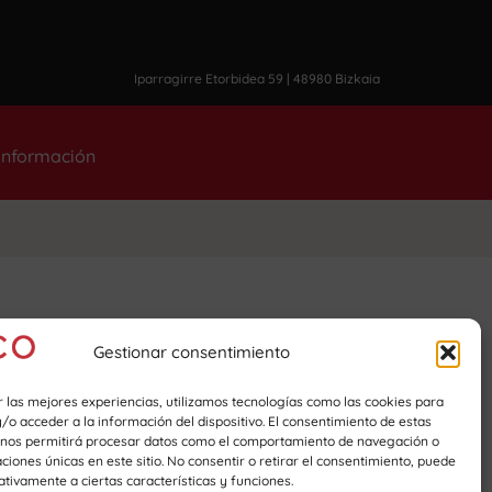
Iparragirre Etorbidea 59 | 48980 Bizkaia
 información
Gestionar consentimiento
r las mejores experiencias, utilizamos tecnologías como las cookies para
o acceder a la información del dispositivo. El consentimiento de estas
 nos permitirá procesar datos como el comportamiento de navegación o
caciones únicas en este sitio. No consentir o retirar el consentimiento, puede
tivamente a ciertas características y funciones.