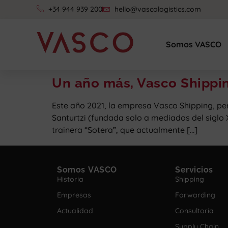
+34 944 939 200
hello@vascologistics.com
Somos VASCO
Un año más, Vasco Shippin
Este año 2021, la empresa Vasco Shipping, per
Santurtzi (fundada solo a mediados del siglo 
trainera “Sotera”, que actualmente […]
Somos VASCO
Servicios
Historia
Shipping
Empresas
Forwarding
Actualidad
Consultoría
Supply Chain