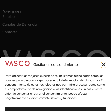
Recursos
Empleo
Canales de Denuncia
Contacto
Gestionar consentimiento
Para ofrecer las mejores experiencias, utilizamos tecnologías como las
cookies para almacenar y/o acceder a la información del dispositivo. El
consentimiento de estas tecnologías nos permitirá procesar datos como
el comportamiento de navegación o las identificaciones únicas en este
Imagination at transport & logistics
sitio. No consentir o retirar el consentimiento, puede afectar
negativamente a ciertas características y funciones.
Iparragirre Etorbidea 59 | 48980 Bizkaia