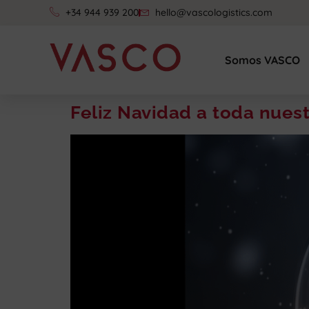
+34 944 939 200
hello@vascologistics.com
Somos VASCO
Feliz Navidad a toda nuestr